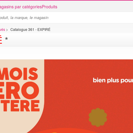
gasins par catégories
Produits
ivés
>
Catalogue 361 - EXPIRÉ
É
*