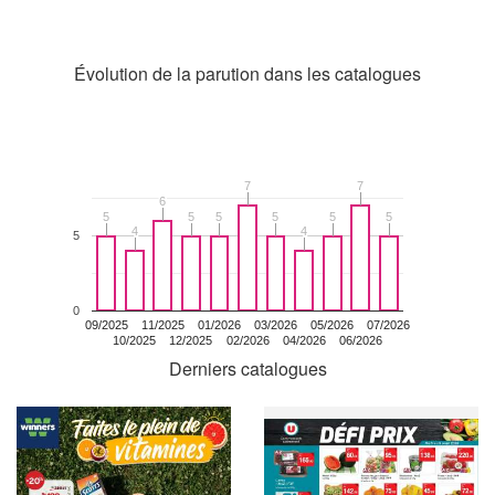
Évolution de la parution dans les catalogues
7
7
7
7
6
6
5
5
5
5
5
5
5
5
5
5
5
5
4
4
4
4
5
0
09/2025
11/2025
01/2026
03/2026
05/2026
07/2026
10/2025
12/2025
02/2026
04/2026
06/2026
Derniers catalogues