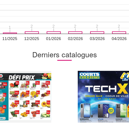
2
2
2
2
2
2
2
2
2
2
1
1
11/2025
12/2025
01/2026
02/2026
03/2026
04/2026
Derniers catalogues