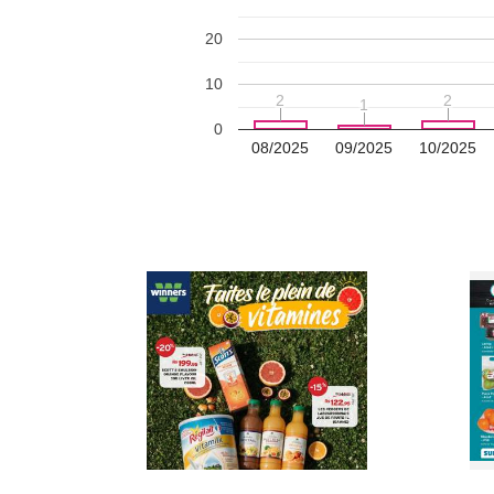
20
10
2
2
2
2
1
1
0
08/2025
09/2025
10/2025