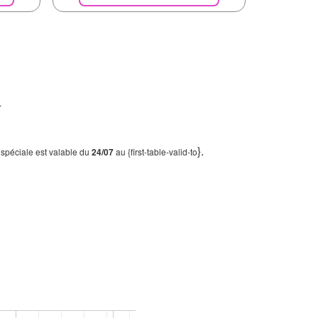
.
}.
e spéciale est valable du
24/07
au {first-table-valid-to