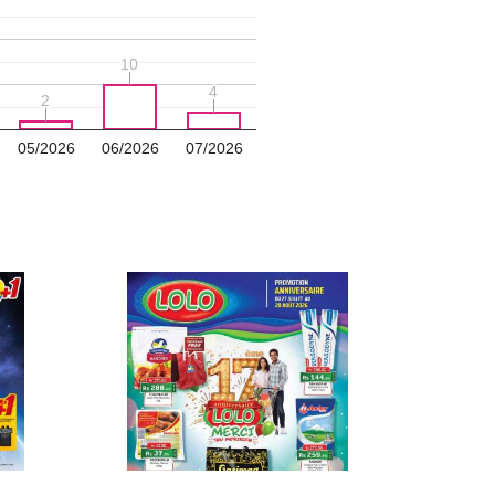
10
10
4
4
2
2
05/2026
06/2026
07/2026