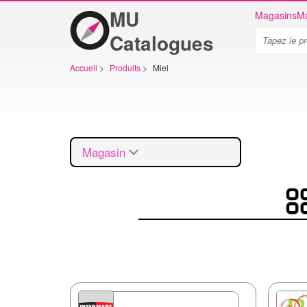
MU
Magasins
Ma
Catalogues
Accueil
>
Produits
>
Miel
Magasin